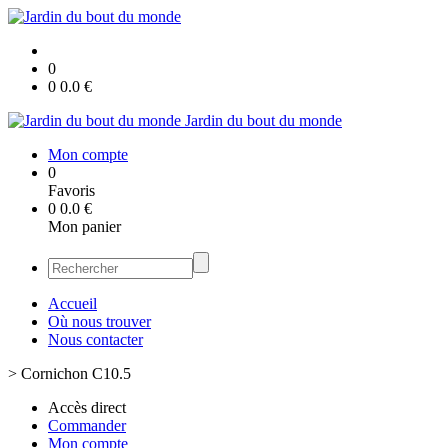
0
0
0.0
€
Jardin du bout du monde
Mon compte
0
Favoris
0
0.0
€
Mon panier
Accueil
Où nous trouver
Nous contacter
>
Cornichon C10.5
Accès direct
Commander
Mon compte